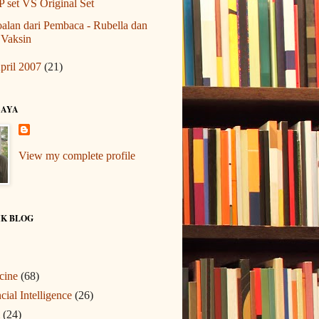
 set VS Original Set
alan dari Pembaca - Rubella dan
Vaksin
pril 2007
(21)
SAYA
View my complete profile
IK BLOG
cine
(68)
cial Intelligence
(26)
(24)