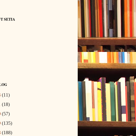
T SETIA
LOG
3
(11)
1
(18)
0
(57)
9
(135)
8
(188)