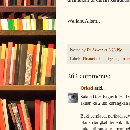
WallahuA'lam..
Posted by
Dr Azwan
at
3:23 PM
Labels:
Financial Intelligence
,
Prope
262 comments:
Orked
said...
Salam Doc. bagus info ni 
akuan ke 2 utk kurangkan 
Bagi pendapat peribadi sa
bknlah langkah terbaik utk
bukan di rancang..mcm pelu