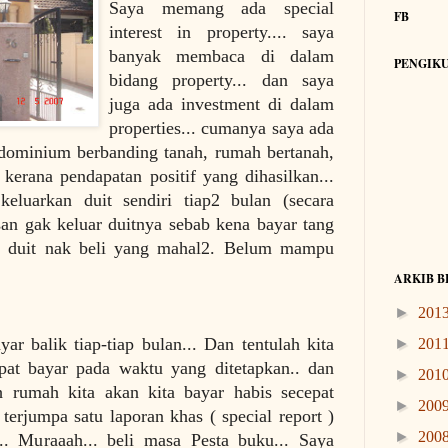
Saya memang ada special
FB
interest in property.... saya
banyak membaca di dalam
PENGIKU
bidang property... dan saya
juga ada investment di dalam
properties... cumanya saya ada
ondominium berbanding tanah, rumah bertanah,
 kerana pendapatan positif yang dihasilkan...
eluarkan duit sendiri tiap2 bulan (secara
san gak keluar duitnya sebab kena bayar tang
der duit nak beli yang mahal2. Belum mampu
ARKIB B
►
201
r balik tiap-tiap bulan... Dan tentulah kita
►
201
apat bayar pada waktu yang ditetapkan.. dan
►
201
h rumah kita akan kita bayar habis secepat
►
200
terjumpa satu laporan khas ( special report )
►
200
... Muraaah... beli masa Pesta buku... Saya