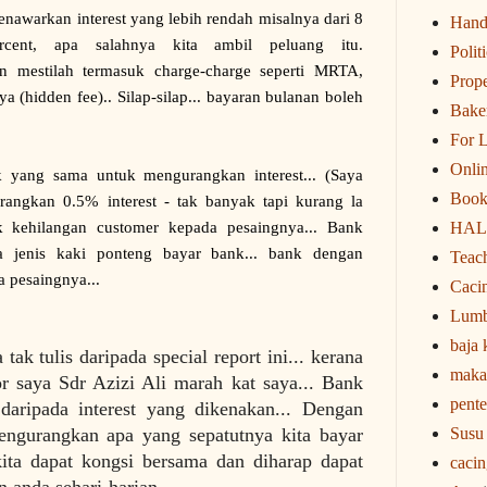
nawarkan interest yang lebih rendah misalnya dari 8
Hand
cent, apa salahnya kita ambil peluang itu.
Polit
n mestilah termasuk charge-charge seperti MRTA,
Prope
a (hidden fee).. Silap-silap... bayaran bulanan boleh
Bake
For 
Onli
 yang sama untuk mengurangkan interest... (Saya
Book
angkan 0.5% interest - tak banyak tapi kurang la
k kehilangan customer kepada pesaingnya... Bank
HAL
da jenis kaki ponteng bayar bank... bank dengan
Teac
 pesaingnya...
Caci
Lumb
baja
ak tulis daripada special report ini... kerana
maka
or saya Sdr Azizi Ali marah kat saya... Bank
pente
aripada interest yang dikenakan... Dengan
engurangkan apa yang sepatutnya kita bayar
Susu
ita dapat kongsi bersama dan diharap dapat
caci
 anda sehari-harian.