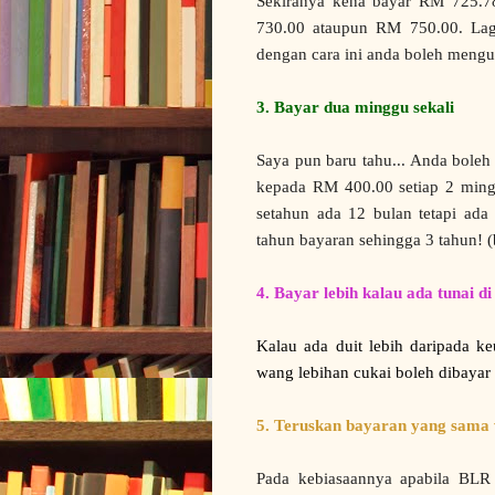
Sekiranya kena bayar RM 725.78 
730.00 ataupun RM 750.00. Lagi
dengan cara ini anda boleh mengu
3. Bayar dua minggu sekali
Saya pun baru tahu... Anda boleh
kepada RM 400.00 setiap 2 mingg
setahun ada 12 bulan tetapi ada
tahun bayaran sehingga 3 tahun! 
4. Bayar lebih kalau ada tunai d
Kalau ada duit lebih daripada k
wang lebihan cukai boleh dibayar
5. Teruskan bayaran yang sama w
Pada kebiasaannya apabila BLR 