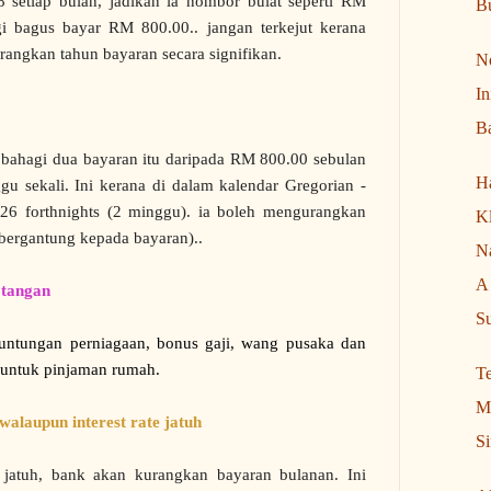
setiap bulan, jadikan ia nombor bulat seperti RM
B
 bagus bayar RM 800.00.. jangan terkejut kerana
rangkan tahun bayaran secara signifikan.
N
In
B
 bahagi dua bayaran itu daripada RM 800.00 sebulan
H
u sekali. Ini kerana di dalam kalendar Gregorian -
 26 forthnights (2 minggu). ia boleh mengurangkan
Kl
(bergantung kepada bayaran)..
N
A 
i tangan
Su
euntungan perniagaan, bonus gaji, wang pusaka dan
 untuk pinjaman rumah.
T
My
alaupun interest rate jatuh
Si
jatuh, bank akan kurangkan bayaran bulanan. Ini