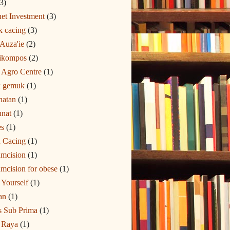
3)
net Investment
(3)
k cacing
(3)
 Auza'ie
(2)
ikompos
(2)
Agro Centre
(1)
 gemuk
(1)
hatan
(1)
unat
(1)
es
(1)
 Cacing
(1)
umcision
(1)
mcision for obese
(1)
 Yourself
(1)
an
(1)
s Sub Prima
(1)
 Raya
(1)