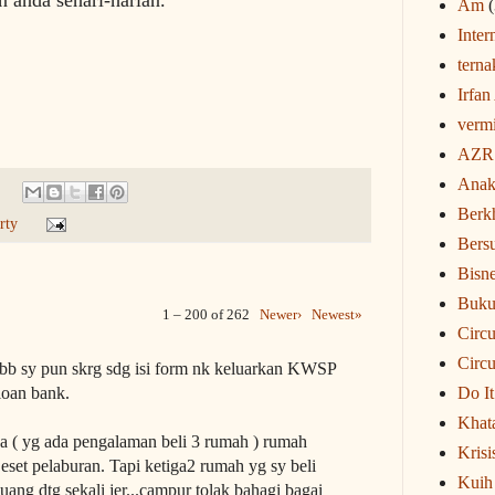
Am
(
Inter
terna
Irfan
verm
AZR 
Anak
Berk
rty
Bers
Bisn
Buku
1 – 200 of 262
Newer›
Newest»
Circ
Circu
sbb sy pun skrg sdg isi form nk keluarkan KWSP
loan bank.
Do It
Khat
ya ( yg ada pengalaman beli 3 rumah ) rumah
Krisi
 eset pelaburan. Tapi ketiga2 rumah yg sy beli
Kuih
ang dtg sekali jer...campur tolak bahagi bagai