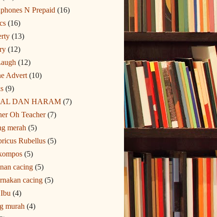
phones N Prepaid
(16)
ics
(16)
rty
(13)
ry
(12)
Laugh
(12)
ne Advert
(10)
s
(9)
AL DAN HARAM
(7)
her Oh Teacher
(7)
ng merah
(5)
ricus Rubellus
(5)
 kompos
(5)
nan cacing
(5)
rnakan cacing
(5)
 Ibu
(4)
ng murah
(4)