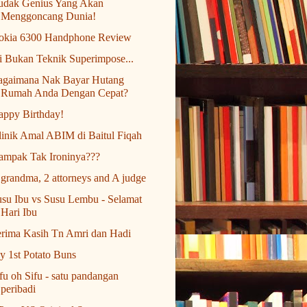
udak Genius Yang Akan
Menggoncang Dunia!
okia 6300 Handphone Review
i Bukan Teknik Superimpose...
agaimana Nak Bayar Hutang
Rumah Anda Dengan Cepat?
appy Birthday!
inik Amal ABIM di Baitul Fiqah
ampak Tak Ironinya???
grandma, 2 attorneys and A judge
su Ibu vs Susu Lembu - Selamat
Hari Ibu
erima Kasih Tn Amri dan Hadi
 1st Potato Buns
fu oh Sifu - satu pandangan
peribadi