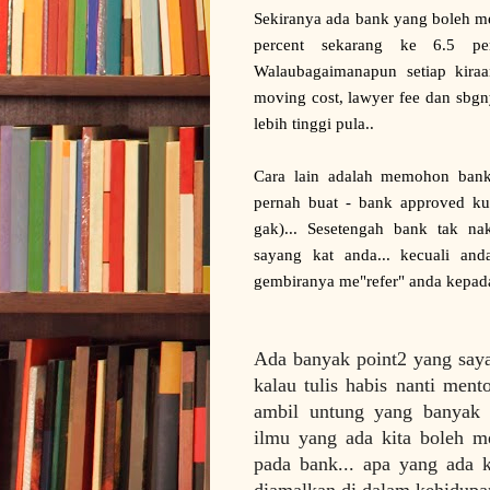
Sekiranya ada bank yang boleh me
percent sekarang ke 6.5 per
Walaubagaimanapun setiap kiraa
moving cost, lawyer fee dan sbgny
lebih tinggi pula..
Cara lain adalah memohon bank
pernah buat - bank approved kur
gak)... Sesetengah bank tak na
sayang kat anda... kecuali an
gembiranya me"refer" anda kepada
Ada banyak point2 yang saya t
kalau tulis habis nanti ment
ambil untung yang banyak d
ilmu yang ada kita boleh m
pada bank... apa yang ada k
diamalkan di dalam kehidupan