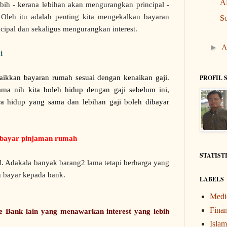
AP
ebih - kerana lebihan akan mengurangkan principal -
.. Oleh itu adalah penting kita mengekalkan bayaran
So
ipal dan sekaligus mengurangkan interest.
►
A
i
 naikkan bayaran rumah sesuai dengan kenaikan gaji.
PROFIL 
elama nih kita boleh hidup dengan gaji sebelum ini,
ra hidup yang sama dan lebihan gaji boleh dibayar
k bayar pinjaman rumah
STATIST
al. Adakala banyak barang2 lama tetapi berharga yang
eh bayar kepada bank.
LABELS
Medi
Finan
e Bank lain yang menawarkan interest yang lebih
Islam