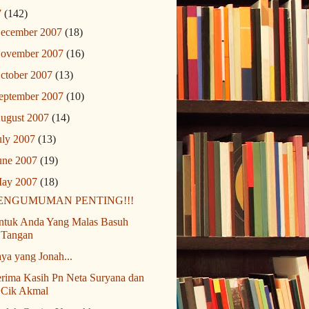
7
(142)
ecember 2007
(18)
ovember 2007
(16)
ctober 2007
(13)
eptember 2007
(10)
ugust 2007
(14)
uly 2007
(13)
une 2007
(19)
ay 2007
(18)
ENGUMUMAN PENTING!!!
ntuk Anda Yang Malas Basuh
Tangan
ya yang Jonah...
rima Kasih Pn Neta Suryana dan
Cik Akmal