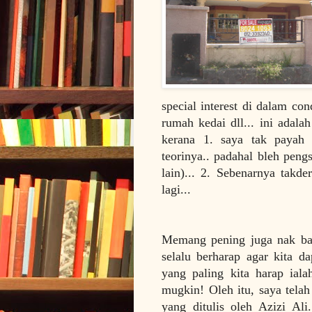
special interest di dalam c
rumah kedai dll... ini adalah
kerana 1. saya tak payah k
teorinya.. padahal bleh peng
lain)... 2. Sebenarnya tak
lagi...
Memang pening juga nak baya
selalu berharap agar kita d
yang paling kita harap iala
mugkin! Oleh itu, saya telah 
yang ditulis oleh Azizi Ali