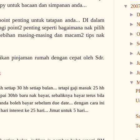
opy untuk bacaan dan simpanan anda...
▼
200
►
D
point penting untuk tatapan anda... DI dalam
►
N
agi point2 penting seperti bagaimana nak pilih
►
O
kelebihan masing-masing dan macam2 tips nak
►
S
►
A
ikan pinjaman rumah dengan cepat oleh Sdr.
►
J
►
J
g
▼
M
 setiap 30 hb setiap bulan... tetapi gaji masuk 25 hb
P
pai 30hb baru nak bayar, sebaliknya bayar terus bila
U
 anda boleh bayar sebelum due date... dengan cara ini
ari interest ke 25 hari... Jimat untuk 5 hari...
Sa
Te