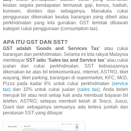
keatas segala pendapatan termasuk gaji, bonus, hadiah,
komisen, dividen dan sebagainya. Manakala cukai
penggunaan dikenakan keatas barangan yang dibeli atau
perkhidmatan yang kita gunakan. GST terletak dibawah
kategori cukai penggunaan (consumption tax).
APA ITU GST DAN SST?
GST adalah ‘Goods and Services Tax’
atau cukai
barangan dan perkhidmatan. Selama ini kita rakyat Malaysia
membayar
SST iaitu ‘Sales tax and Service tax’
atau cukai
jualan dan cukai perkhidmatan. SST kebiasaannya
dikenakan ke atas bil telekomunikasi, internet, ASTRO, tiket
wayang, tiket parking, barangan di supermarket, KFC, McD,
Pizza pada kadar 6% untuk cukai perkhidmatan
(service
tax)
dan 10% untuk cukai jualan
(sales tax)
. Anda boleh
merujuk bil atau resit setiap kali anda membuat bayaran bil
telefon, ASTRO, selepas membeli belah di Tesco, Jusco,
Giant dan sebagainya semuanya ada tertera jumlah dan
peratusan SST yang dibayar.