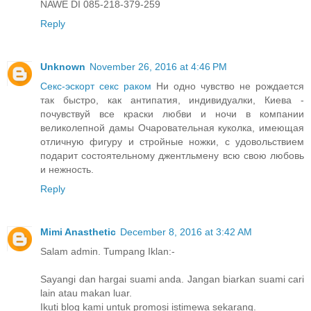
NAWE DI 085-218-379-259
Reply
Unknown
November 26, 2016 at 4:46 PM
Секс-эскорт секс раком
Ни одно чувство не рождается
так быстро, как антипатия, индивидуалки, Киева -
почувствуй все краски любви и ночи в компании
великолепной дамы Очаровательная куколка, имеющая
отличную фигуру и стройные ножки, с удовольствием
подарит состоятельному джентльмену всю свою любовь
и нежность.
Reply
Mimi Anasthetic
December 8, 2016 at 3:42 AM
Salam admin. Tumpang Iklan:-
Sayangi dan hargai suami anda. Jangan biarkan suami cari
lain atau makan luar.
Ikuti blog kami untuk promosi istimewa sekarang.