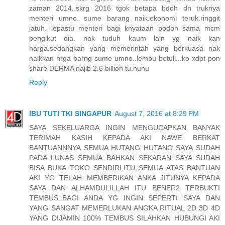
zaman 2014..skrg 2016 tgok betapa bdoh dn truknya
menteri umno. sume barang naik.ekonomi teruk.ringgit
jatuh. lepastu menteri bagi knyataan bodoh sama mcm
pengikut dia. nak tuduh kaum lain yg naik kan
harga.sedangkan yang memerintah yang berkuasa nak
naikkan hrga barng sume umno..lembu betull...ko xdpt pon
share DERMA najib 2.6 billion tu.huhu
Reply
IBU TUTI TKI SINGAPUR
August 7, 2016 at 8:29 PM
SAYA SEKELUARGA INGIN MENGUCAPKAN BANYAK
TERIMAH KASIH KEPADA AKI NAWE BERKAT
BANTUANNNYA SEMUA HUTANG HUTANG SAYA SUDAH
PADA LUNAS SEMUA BAHKAN SEKARAN SAYA SUDAH
BISA BUKA TOKO SENDIRI,ITU SEMUA ATAS BANTUAN
AKI YG TELAH MEMBERIKAN ANKA JITUNYA KEPADA
SAYA DAN ALHAMDULILLAH ITU BENER2 TERBUKTI
TEMBUS..BAGI ANDA YG INGIN SEPERTI SAYA DAN
YANG SANGAT MEMERLUKAN ANGKA RITUAL 2D 3D 4D
YANG DIJAMIN 100% TEMBUS SILAHKAN HUBUNGI AKI