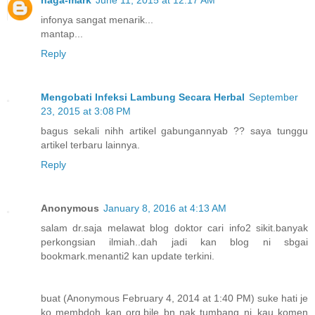
infonya sangat menarik...
mantap..
.
Reply
Mengobati Infeksi Lambung Secara Herbal
September
23, 2015 at 3:08 PM
bagus sekali nihh artikel gabungannyab ?? saya tunggu
artikel terbaru lainnya.
Reply
Anonymous
January 8, 2016 at 4:13 AM
salam dr.saja melawat blog doktor cari info2 sikit.banyak
perkongsian ilmiah..dah jadi kan blog ni sbgai
bookmark.menanti2 kan update terkini.
buat (Anonymous February 4, 2014 at 1:40 PM) suke hati je
ko membdoh kan org.bile bn nak tumbang ni..kau komen