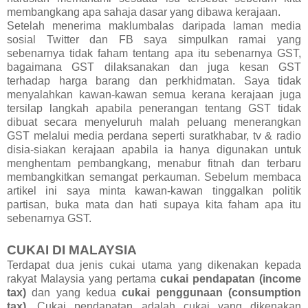
membangkang apa sahaja dasar yang dibawa kerajaan.
Setelah menerima maklumbalas daripada laman media
sosial Twitter dan FB saya simpulkan ramai yang
sebenarnya tidak faham tentang apa itu sebenarnya GST,
bagaimana GST dilaksanakan dan juga kesan GST
terhadap harga barang dan perkhidmatan. Saya tidak
menyalahkan kawan-kawan semua kerana kerajaan juga
tersilap langkah apabila penerangan tentang GST tidak
dibuat secara menyeluruh malah peluang menerangkan
GST melalui media perdana seperti suratkhabar, tv & radio
disia-siakan kerajaan apabila ia hanya digunakan untuk
menghentam pembangkang, menabur fitnah dan terbaru
membangkitkan semangat perkauman. Sebelum membaca
artikel ini saya minta kawan-kawan tinggalkan politik
partisan, buka mata dan hati supaya kita faham apa itu
sebenarnya GST.
CUKAI DI MALAYSIA
Terdapat dua jenis cukai utama yang dikenakan kepada
rakyat Malaysia yang pertama
cukai pendapatan (income
tax)
dan yang kedua
cukai penggunaan (consumption
tax)
. Cukai pendapatan adalah cukai yang dikenakan