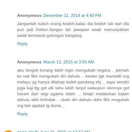
Anonymous
December 11, 2014 at 4:40 PM
Janganlah tuduh orang bodoh,kalau dia bodoh tak kan dia
pun jadi Doktor.Jangan lah jawapan awak menunjukkan
awak termasuk golongan bangang.
Reply
Anonymous
March 12, 2015 at 3:55 AM
aku tengok korang lebih ingin mengubah negara .. pernah
ke nak fikir mengubah diri dahulu .. kesian tgk mentaliti org
melayu yg hanya ditahap boleh pandang shj .. saya sendiri
juga kaji ttg gst utk tahu lebih lanjut walaupun sbnrnye gst
haram dari segi agama islam ... tetapi melakukan kajian
dahulu sbln brtindak .. ubah diri dahulu sblm fikir mngubah
org lain apatah lg dunia ..
Reply
naga-mark
June 11, 2015 at 12:17 AM