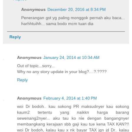
Anonymous
December 20, 2016 at 8:34 PM
Penerangan gst yg paling monggok pernah aku baca...
harhhtuihh... sama bodo mcm tuan dia
Reply
Anonymous
January 24, 2014 at 10:34 AM
Out of topic...sorry...
Why no any story update in your blog?....?.????
Reply
Anonymous
February 4, 2014 at 1:40 PM
woi Dr bodoh.. kau sokong PR maksudnyer kau sokong
kaum2 tertentu yang naikkn harga barang
sewenang2nyer... aku tau ko nie dengan bangangnyer
membangkang kerajaan sbb gaji kau tue kena TAX KAN?!!
woi Dr bodoh, kalau kau x nk bayar TAX jgn jd Dr.. kalau