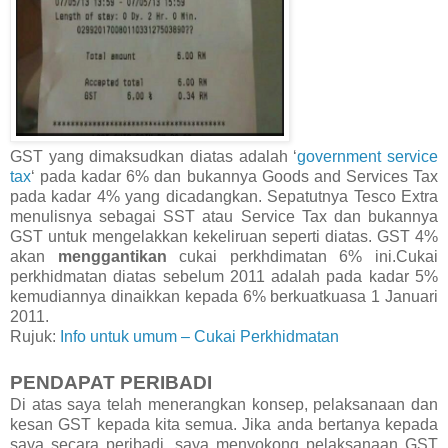
GST yang dimaksudkan diatas adalah ‘
government service
tax
‘ pada kadar 6% dan bukannya Goods and Services Tax
pada kadar 4% yang dicadangkan. Sepatutnya Tesco Extra
menulisnya sebagai SST atau Service Tax dan bukannya
GST untuk mengelakkan kekeliruan seperti diatas. GST 4%
akan
menggantikan
cukai perkhdimatan 6% ini.Cukai
perkhidmatan diatas sebelum 2011 adalah pada kadar 5%
kemudiannya dinaikkan kepada 6% berkuatkuasa 1 Januari
2011.
Rujuk:
Info untuk umum – Cukai Perkhidmatan
PENDAPAT PERIBADI
Di atas saya telah menerangkan konsep, pelaksanaan dan
kesan GST kepada kita semua. Jika anda bertanya kepada
saya secara peribadi, saya menyokong pelaksanaan GST