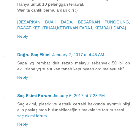
Hanya untuk 10 pelanggan terawal.
Wanita cantik bermula dari diri :)
[BESARKAN BUAH DADA, BESARKAN PUNGGUNG,
RAWAT KEPUTIHAN,KETATKAN FARAJ, KEMBALI DARA]
Reply
Doğru Saç Ekimi
January 2, 2017 at 4:45 AM
Sapa yg rembat duit rezab melayu sebanyak 50 billion
ek...siapa yg susut kan tanah kepunyaan org melayu ek?
Reply
Saç Ekimi Forum
January 6, 2017 at 7:23 PM
Saç ekimi, plastik ve estetik cerrahi hakkında ayrıntılı bilgi
alıp paylaşımda bulunabileceğiniz makale ve forum sitesi.
saç ekimi forum
Reply