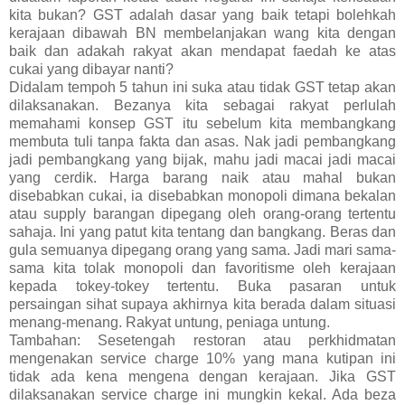
kita bukan? GST adalah dasar yang baik tetapi bolehkah
kerajaan dibawah BN membelanjakan wang kita dengan
baik dan adakah rakyat akan mendapat faedah ke atas
cukai yang dibayar nanti?
Didalam tempoh 5 tahun ini suka atau tidak GST tetap akan
dilaksanakan. Bezanya kita sebagai rakyat perlulah
memahami konsep GST itu sebelum kita membangkang
membuta tuli tanpa fakta dan asas. Nak jadi pembangkang
jadi pembangkang yang bijak, mahu jadi macai jadi macai
yang cerdik. Harga barang naik atau mahal bukan
disebabkan cukai, ia disebabkan monopoli dimana bekalan
atau supply barangan dipegang oleh orang-orang tertentu
sahaja. Ini yang patut kita tentang dan bangkang. Beras dan
gula semuanya dipegang orang yang sama. Jadi mari sama-
sama kita tolak monopoli dan favoritisme oleh kerajaan
kepada tokey-tokey tertentu. Buka pasaran untuk
persaingan sihat supaya akhirnya kita berada dalam situasi
menang-menang. Rakyat untung, peniaga untung.
Tambahan: Sesetengah restoran atau perkhidmatan
mengenakan service charge 10% yang mana kutipan ini
tidak ada kena mengena dengan kerajaan. Jika GST
dilaksanakan service charge ini mungkin kekal. Ada beza