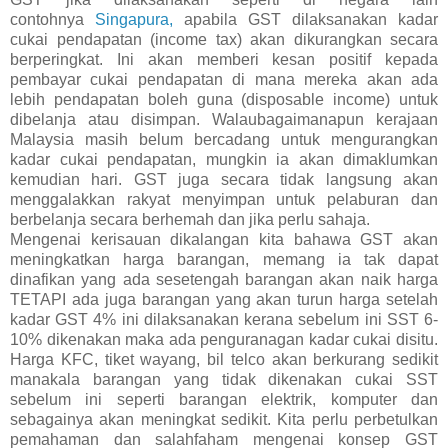
contohnya
Singapura,
apabila GST dilaksanakan kadar
cukai pendapatan (income tax) akan dikurangkan secara
berperingkat. Ini akan memberi kesan positif kepada
pembayar cukai pendapatan di mana mereka akan ada
lebih pendapatan boleh guna (disposable income) untuk
dibelanja atau disimpan. Walaubagaimanapun kerajaan
Malaysia masih belum bercadang untuk mengurangkan
kadar cukai pendapatan, mungkin ia akan dimaklumkan
kemudian hari. GST juga secara tidak langsung akan
menggalakkan rakyat menyimpan untuk pelaburan dan
berbelanja secara berhemah dan jika perlu sahaja.
Mengenai kerisauan dikalangan kita bahawa GST akan
meningkatkan harga barangan, memang ia tak dapat
dinafikan yang ada sesetengah barangan akan naik harga
TETAPI ada juga barangan yang akan turun harga setelah
kadar GST 4% ini dilaksanakan kerana sebelum ini SST 6-
10% dikenakan maka ada penguranagan kadar cukai disitu.
Harga KFC, tiket wayang, bil telco akan berkurang sedikit
manakala barangan yang tidak dikenakan cukai SST
sebelum ini seperti barangan elektrik, komputer dan
sebagainya akan meningkat sedikit. Kita perlu perbetulkan
pemahaman dan salahfaham mengenai konsep GST