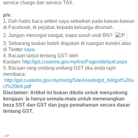
service charge dan service TAX.
p/s:
1. Dah habis baca artikel saya sebarkan pada kawan-kawan
di Facebook, di pejabat, kepada keluarga dirumah.
2. Jangan merungut sangat, siapa suruh undi BN?
3. Sebarang soalan boleh diajukan di ruangan komen atau
di Twitter
saya
.
4. Bacaan lanjut tentang GST oleh
Kastam:
http://gst.customs.gov.my/ms/Pages/default.aspx
5. Bacaan rang undang-undang GST jika anda rajin
membaca:
http://gst.customs.gov.my/ms/rg/SiteAssets/gst_bill/gst%20a
ct%20bill.pdf
Disclaimer: Artikel ini bukan ditulis untuk menyokong
kerajaan. Ia hanya semata-mata untuk menerangkan
beza SST dan GST dan juga pemahaman secara dasar
tentang GST.
-->