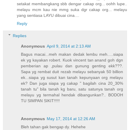
setakat membangkang sbb dengar cakap org... oohh lupe..
melayu mcm kau nie mmg suka dgr cakap org... melayu
yang sentiasa LAYU dibuai cina....
Reply
Replies
Anonymous
April 9, 2014 at 2:13 AM
Bagus macai...meh makan dedak lembu meh.....siapa
ek yg kayakan robert. Kuok vincent tan anand goh dgn
pemberian ap ,pulau dan gunung genting ekk???.
Sapa yg rembat duit rezab melayu sebanyak 50 billion
ek...siapa yg susut kan tanah kepunyaan org melayu
ek? Dan juga siapa yg cakap " bagilah cina 20_30%
tanah tu" bila tanah kg baru, satu satunya tanah org
melayu yg termahal hendak dibangunkan?.. BODOH
TU SIMPAN SIKIT!!!!!
Anonymous
May 17, 2014 at 12:26 AM
Bleh tahan gak bengap dy. Hehehe