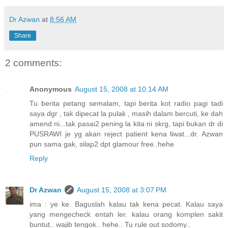
Dr Azwan
at
8:56 AM
Share
2 comments:
Anonymous
August 15, 2008 at 10:14 AM
Tu berita petang semalam, tapi berita kot radio pagi tadi
saya dgr , tak dipecat la pulak , masih dalam bercuti, ke dah
amend ni...tak pasai2 pening la kita ni skrg, tapi bukan dr di
PUSRAWI je yg akan reject patient kena liwat...dr. Azwan
pun sama gak, silap2 dpt glamour free..hehe
Reply
Dr Azwan
August 15, 2008 at 3:07 PM
ima : ye ke. Baguslah kalau tak kena pecat. Kalau saya
yang mengecheck entah ler. kalau orang komplen sakit
buntut.. wajib tengok.. hehe.. Tu rule out sodomy..